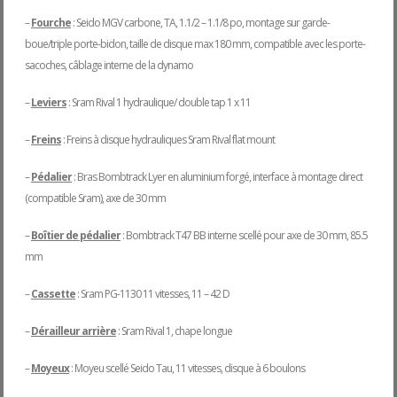
–
Fourche
: Seido MGV carbone, TA, 1.1/2 – 1.1/8 po, montage sur garde-
boue/triple porte-bidon, taille de disque max 180 mm, compatible avec les porte-
sacoches, câblage interne de la dynamo
–
Leviers
: Sram Rival 1 hydraulique/ double tap 1 x 11
–
Freins
: Freins à disque hydrauliques Sram Rival flat mount
–
Pédalier
: Bras Bombtrack Lyer en aluminium forgé, interface à montage direct
(compatible Sram), axe de 30 mm
–
Boîtier de pédalier
: Bombtrack T47 BB interne scellé pour axe de 30 mm, 85.5
mm
–
Cassette
: Sram PG-1130 11 vitesses, 11 – 42 D
–
Dérailleur arrière
: Sram Rival 1, chape longue
–
Moyeux
: Moyeu scellé Seido Tau, 11 vitesses, disque à 6 boulons