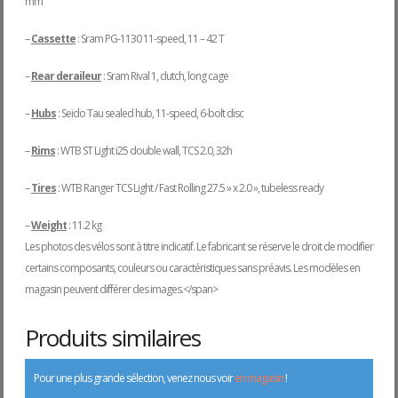
mm
–
Cassette
: Sram PG-1130 11-speed, 11 – 42 T
–
Rear deraileur
: Sram Rival 1, clutch, long cage
–
Hubs
: Seido Tau sealed hub, 11-speed, 6-bolt disc
–
Rims
: WTB ST Light i25 double wall, TCS 2.0, 32h
–
Tires
: WTB Ranger TCS Light / Fast Rolling 27.5 » x 2.0 », tubeless ready
–
Weight
: 11.2 kg
Les photos des vélos sont à titre indicatif. Le fabricant se réserve le droit de modifier
certains composants, couleurs ou caractéristiques sans préavis. Les modèles en
magasin peuvent différer des images.</span>
Produits similaires
Pour une plus grande sélection, venez nous voir
en magasin
!