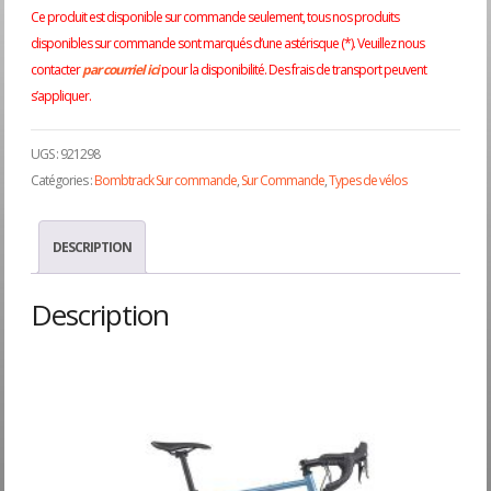
Ce produit est disponible sur commande seulement, tous nos produits
disponibles sur commande sont marqués d’une astérisque (*). Veuillez nous
contacter
par courriel ici
pour la disponibilité. Des frais de transport peuvent
s’appliquer.
UGS :
921298
Catégories :
Bombtrack Sur commande
,
Sur Commande
,
Types de vélos
DESCRIPTION
Description