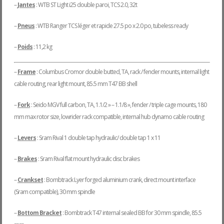
–
Jantes
: WTB ST Light i25 double paroi, TCS 2.0, 32t
–
Pneus
: WTB Ranger TCS léger et rapide 27.5 po x 2.0 po, tubeless ready
–
Poids
: 11,2 kg
–
Frame
: Columbus Cromor double butted, TA, rack / fender mounts, internal light
cable routing, rear light mount, 85.5 mm T47 BB shell
–
Fork
: Seido MGV full carbon, TA, 1.1/2 » – 1.1/8 », fender / triple cage mounts, 180
mm max rotor size, lowrider rack compatible, internal hub dynamo cable routing
–
Levers
: Sram Rival 1 double tap hydraulic/ double tap 1 x 11
–
Brakes
: Sram Rival flat mount hydraulic disc brakes
–
Crankset
: Bombtrack Lyer forged aluminium crank, direct mount interface
(Sram compatible), 30 mm spindle
–
Bottom Bracket
: Bombtrack T47 internal sealed BB for 30 mm spindle, 85.5