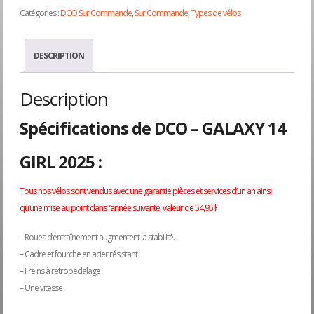
Catégories :
DCO Sur Commande
,
Sur Commande
,
Types de vélos
DESCRIPTION
Description
Spécifications de DCO – GALAXY 14
GIRL 2025 :
Tous nos vélos sont vendus avec une garantie pièces et services d’un an ainsi
qu’une mise au point dans l’année suivante, valeur de 54,95$
– Roues d’entraînement augmentent la stabilité.
– Cadre et fourche en acier résistant
– Freins à rétropédalage
– Une vitesse