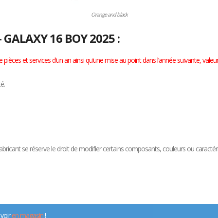
Orange and black
– GALAXY 16 BOY 2025 :
pièces et services d’un an ainsi qu’une mise au point dans l’année suivante, valeu
é.
e fabricant se réserve le droit de modifier certains composants, couleurs ou caract
 voir
en magasin
!