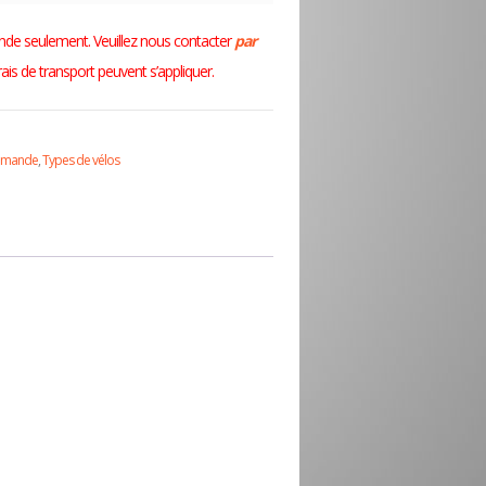
nde seulement. Veuillez nous contacter
par
frais de transport peuvent s’appliquer.
mmande
,
Types de vélos