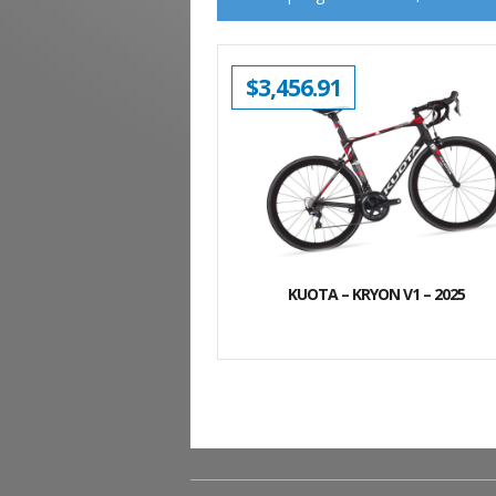
$
3,456.91
KUOTA – KRYON V1 – 2025