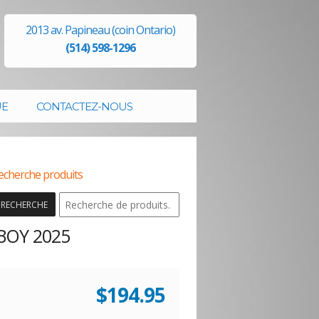
2013 av. Papineau (coin Ontario)
(514) 598-1296
UE
CONTACTEZ-NOUS
echerche produits
RECHERCHE
BOY 2025
$
194.95