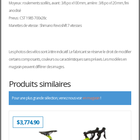
Moyeux : roulements scellés, avant : 3/8 po x100 mm, arrière : 3/8 po x120 mm, fini
anodisé
Pneus : CST 1985 700x28c
Manettes de vitesse : Shimano Revoshift 7 vitesses
Les photos des vélos sont à titre indicatif. Le fabricant se réserve le droit de modifier
certains composants, couleurs ou caractéristiques sans préavis. Les modèles en
magasin peuvent différer des images.
Produits similaires
Pour une plus grande sélection, venez nous voir
en magasin
!
$
3,774.90