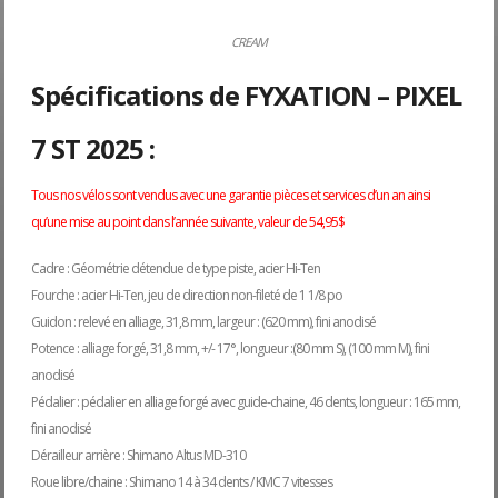
CREAM
Spécifications de FYXATION – PIXEL
7 ST 2025 :
Tous nos vélos sont vendus avec une garantie pièces et services d’un an ainsi
qu’une mise au point dans l’année suivante, valeur de 54,95$
Cadre : Géométrie détendue de type piste, acier Hi-Ten
Fourche : acier Hi-Ten, jeu de direction non-fileté de 1 1/8 po
Guidon : relevé en alliage, 31,8 mm, largeur : (620 mm), fini anodisé
Potence : alliage forgé, 31,8 mm, +/- 17°, longueur :(80 mm S), (100 mm M), fini
anodisé
Pédalier : pédalier en alliage forgé avec guide-chaine, 46 dents, longueur : 165 mm,
fini anodisé
Dérailleur arrière : Shimano Altus MD-310
Roue libre/chaine : Shimano 14 à 34 dents / KMC 7 vitesses