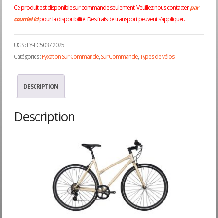
Ce produit est disponible sur commande seulement. Veuillez nous contacter
par
courriel ici
pour la disponibilité. Des frais de transport peuvent s’appliquer.
UGS :
FY-PC5037 2025
Catégories :
Fyxation Sur Commande
,
Sur Commande
,
Types de vélos
DESCRIPTION
Description