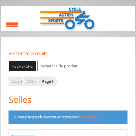
Recherche produits
RECHERCHE
Accueil
Selles
Page 7
Selles
Pour une plus grande sélection, venez nous voir
en magasin
!