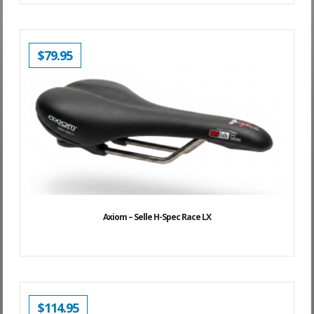
$
79.95
Axiom – Selle H-Spec Race LX
$
114.95