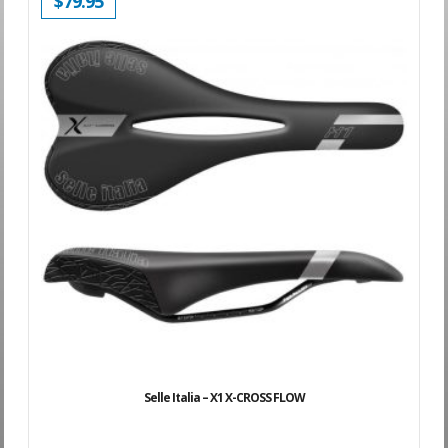
$
79.95
Selle Italia – X1 X-CROSS FLOW