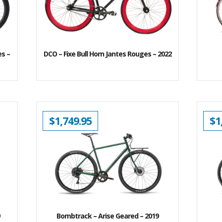
es –
DCO – Fixe Bull Horn Jantes Rouges – 2022
$
1,749.95
$
1
9
Bombtrack – Arise Geared – 2019