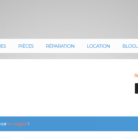
RES
PIÈCES
RÉPARATION
LOCATION
BLOG
R
 voir
en magasin
!