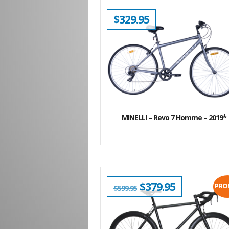
$
329.95
MINELLI – Revo 7 Homme – 2019*
LE
$
379.95
LE
PRO
$
599.95
PRIX
PRIX
INITIAL
ACTUEL