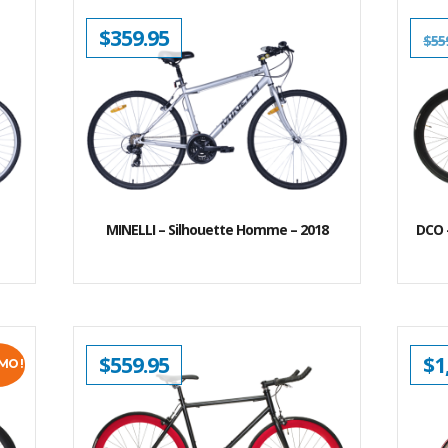
$
359.95
$
55
MINELLI – Silhouette Homme – 2018
DCO –
$
559.95
$
1
MO !