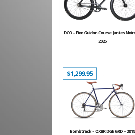
ÉTAIT :
EST :
$599.95.
$379.95.
DCO – Fixe Guidon Course Jantes Noir
2025
$
1,299.95
Bombtrack – OXBRIDGE GRD – 201