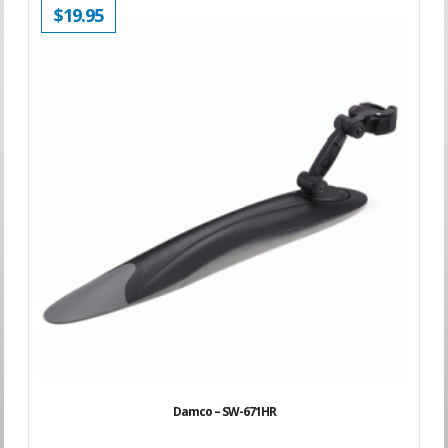
$
19.95
Damco – SW-671HR