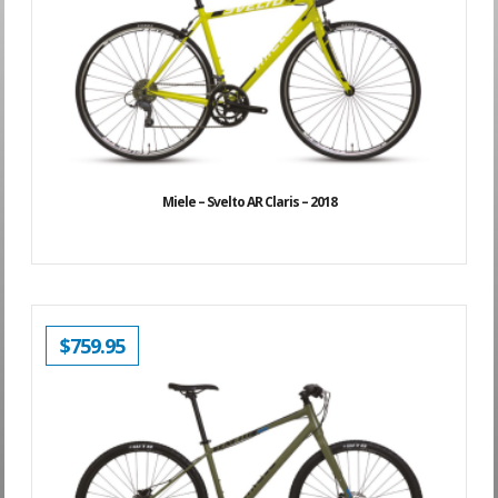
ÉTAIT :
EST :
$899.95.
$749.95.
Miele – Svelto AR Claris – 2018
$
759.95