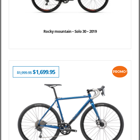
Rocky mountain – Solo 30 – 2019
LE
$
1,699.95
LE
PROMO !
$
1,999.95
PRIX
PRIX
INITIAL
ACTUEL
ÉTAIT :
EST :
$1,999.95.
$1,699.95.