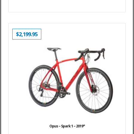
$
2,199.95
Opus – Spark 1 – 2019*