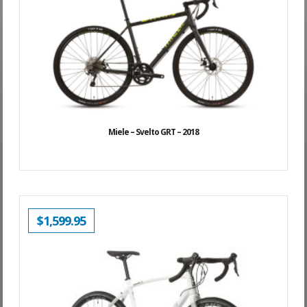
INITIAL
ACTUEL
ÉTAIT :
EST :
$1,529.95.
$1,199.95.
Miele – Svelto GRT – 2018
$
1,599.95