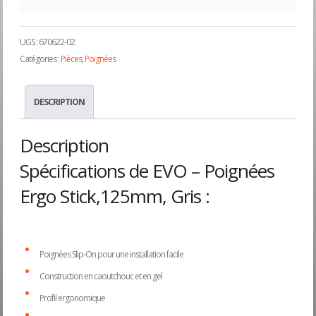
UGS :
670622-02
Catégories :
Pièces
,
Poignées
DESCRIPTION
Description
Spécifications de EVO – Poignées
Ergo Stick,125mm, Gris :
Poignées Slip-On pour une installation facile
Construction en caoutchouc et en gel
Profil ergonomique