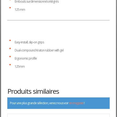
Embouts surdimensionnés intégrés
125 mm
Easy-install, slip-on grips
Dual-compound Kraton rubber with gel
Ergonomic profile
125mm
Produits similaires
Pour une plus grande sélection, venez nous voir
en magasin
!