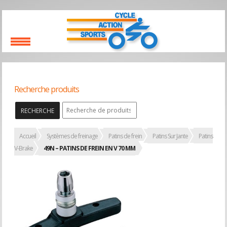
Recherche produits
RECHERCHE
Accueil
Systèmes de freinage
Patins de frein
Patins Sur Jante
Patins
V-Brake
49N – PATINS DE FREIN EN V 70 MM