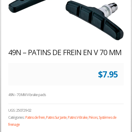
49N – PATINS DE FREIN EN V 70 MM
$
7.95
49N – 70 MM V-brake pads
UGS :
250729-02
Catégories :
Patins de frein
,
Patins Sur Jante
,
Patins V-Brake
,
Pièces
,
Systèmes de
freinage