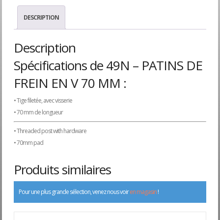
DESCRIPTION
Description
Spécifications de 49N – PATINS DE
FREIN EN V 70 MM :
• Tige filetée, avec visserie
• 70 mm de longueur
• Threaded post with hardware
• 70mm pad
Produits similaires
Pour une plus grande sélection, venez nous voir
en magasin
!