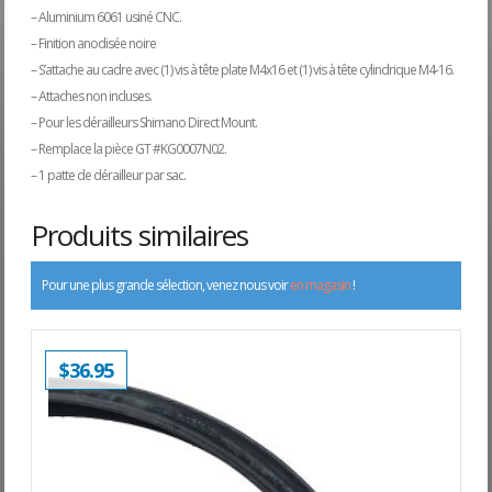
– Aluminium 6061 usiné CNC.
– Finition anodisée noire
– S’attache au cadre avec (1) vis à tête plate M4x16 et (1) vis à tête cylindrique M4-16.
– Attaches non incluses.
– Pour les dérailleurs Shimano Direct Mount.
– Remplace la pièce GT #KG0007N02.
– 1 patte de dérailleur par sac.
Produits similaires
Pour une plus grande sélection, venez nous voir
en magasin
!
$
36.95