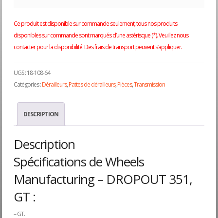
Ce produit est disponible sur commande seulement, tous nos produits
disponibles sur commande sont marqués d’une astérisque (*). Veuillez nous
contacter pour la disponibilité. Des frais de transport peuvent s’appliquer.
UGS :
18-108-64
Catégories :
Dérailleurs
,
Pattes de dérailleurs
,
Pièces
,
Transmission
DESCRIPTION
Description
Spécifications de Wheels
Manufacturing – DROPOUT 351,
GT :
– GT.